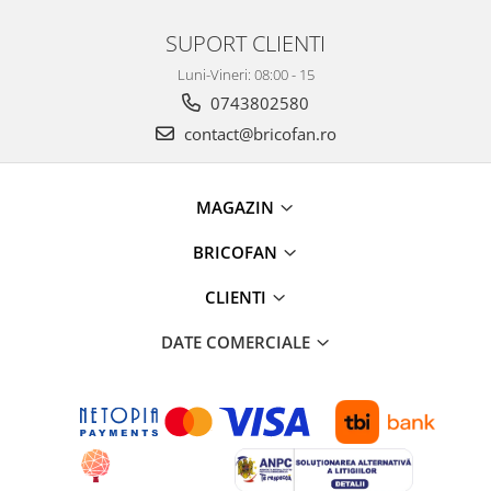
Consumabile fierastraie electrice
pendulare
SUPORT CLIENTI
Fierastraie electrice circulare de
Luni-Vineri: 08:00 - 15
mana
0743802580
Fierastraie electrice circulare
stationare
contact@bricofan.ro
Fierastraie electrice pendulare
verticale
MAGAZIN
Fierastraie pendulare electrice
Masini debitat si prelucrare lemn
BRICOFAN
Masini de gaurit si insurubat
CLIENTI
Accesorii masini de gaurit
Ciocane rotopercutoare
DATE COMERCIALE
Ciocane rotopercutoare cu
acumulator
Consumabile masini de gaurit
Demolatoare
Masini de gaurit si insurubat cu
acumulatori