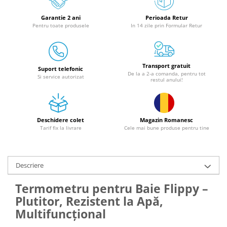
Granulatoare
Garantie 2 ani
Perioada Retur
Mori pentru cereale
Pentru toate produsele
In 14 zile prin Formular Retur
Mori pentru fructe si legume
Mori pentru furaje
Mori pentru furaje si resturi
Transport gratuit
vegetale
Suport telefonic
De la a 2-a comanda, pentru tot
Si service autorizat
restul anului!
Motoare granulatoare
Piese si accesorii mori
Tocatoare furaje si crengi
Deschidere colet
Magazin Romanesc
Tocatoare furaje
Tarif fix la livrare
Cele mai bune produse pentru tine
Consumabile si acesorii tocatoare
Tocatoare crengi
Motocoase, Trimmere si Masini de
Descriere
tuns gazon
Termometru pentru Baie Flippy –
Motocositori cu motoare 2T
Plutitor, Rezistent la Apă,
Trimmere electrice
Multifuncțional
Masini de tuns gazon pe benzina