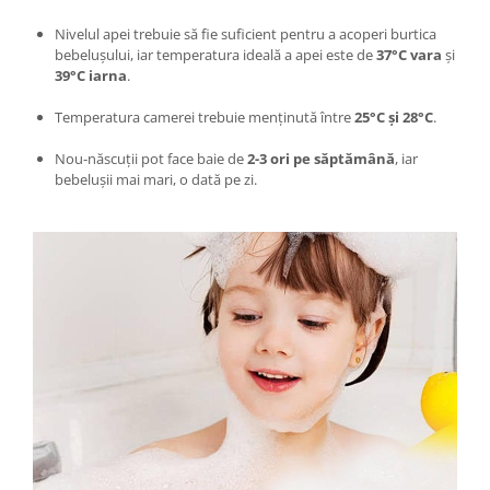
Intretinere interior/exterior
Nivelul apei trebuie să fie suficient pentru a acoperi burtica
Modulatoare FM
bebelușului, iar temperatura ideală a apei este de
37°C vara
și
39°C iarna
.
Perii de zapada si raclete
Pompe de transfer
Temperatura camerei trebuie menținută între
25°C și 28°C
.
Decoratiuni, ornamente si articole
Nou-născuții pot face baie de
2-3 ori pe săptămână
, iar
Craciun
bebelușii mai mari, o dată pe zi.
Accesorii si componente craciun
Beteala si ghirlande Craciun
Brazi de Craciun
Costume Craciun
Decoratiuni luminoase exterioare &
interioare
Figurine muzicale
Figurine si decoratiuni Craciun
Furtun - Tub - rola craciun
Instalatii Craciun 220V
Instalatii cu baterii