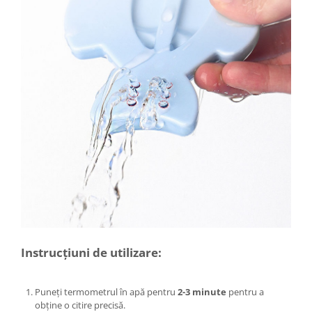
Kit-uri Supravietuire si Accesorii
Camping
Curatenie si menaj
Accesorii ingrijire casa
Accesorii maturi, mopuri si galeti
Aparate de calcat
Aspiratoare electrice
Cutii depozitare diverse
Cutii depozitare medicamente
Cutii pentru chei
Dulapuri si rafturi de depozitare
Maturi, mopuri si galeti
Organizatoare imbracaminte si
incaltaminte
Instrucțiuni de utilizare:
Perii de curatare
Perii si aparate scame
Puneți termometrul în apă pentru
2-3 minute
pentru a
Stergatoare geam
obține o citire precisă.