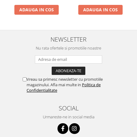
Vibratoare beton
Samponului, pentru Ochi si
Samponului, pentru Ochi si
ADAUGA IN COS
ADAUGA IN COS
Urechi, TPE+PP, Galbena
Urechi, TPE+PP, 15x13 cm,
Polizoare electrice
Albastru Inchis
Accesorii polizoare electrice de
banc
Accesorii polizoare unghiulare
NEWSLETTER
Adaptoare taiere lant pentru
Nu rata ofertele si promotiile noastre
polizoare unghiulare
Polizoare electrice de banc
Polizoare unghiulare electrice
Slefuitoare pereti electrice
Vreau sa primesc newsletter cu promotiile
Accesorii slefuitoare electrice
magazinului. Afla mai multe in
Politica de
Consumabile slefuitoare electrice
Confidentialitate
Slefuitoare electrice cu aspirator
Slefuitoare electrice cu banda
SOCIAL
Slefuitoare excentrice
Urmareste-ne in social media
Slefuitoare pe vibratii
Fierastraie electrice