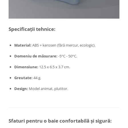
Masini tocat carne electrice
Mixere
Oale si Cratite
Specificații tehnice:
Oale sub presiune
Pahare / Sticle cu Pai / Cani termos
Palnii
Material:
ABS + kerosen (fără mercur, ecologic).
Storcatoare
Domeniu de măsurare:
-5°C - 50°C.
Tavi copt
Tigai
Dimensiune:
12.5 x 6.5 x 3.7 cm.
Ustensile de bucatarie
Greutate:
44 g.
Auto
Design:
Model animat, plutitor.
Stații încărcare vehicule electrice
Anvelope auto
Chingi
Clesti auto
Compresoare auto si pompe
Sfaturi pentru o baie confortabilă și sigură:
Cricuri