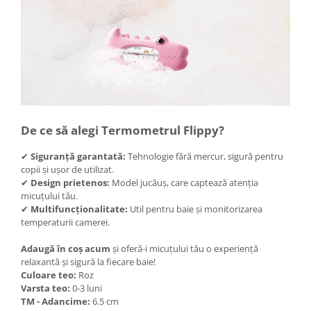
Instalatii de Craciun
Instalatii liniare si role de furtun
luminos
Instalatii liniare/sir
Instalatii perdea
Instalatii plasa
Instalatii Solare
Instalatii turturi-franjuri
De ce să alegi Termometrul Flippy?
Liniare 220V
✔
Siguranță garantată:
Tehnologie fără mercur, sigură pentru
Perdea 220V
copii și ușor de utilizat.
Plasa 220V
✔
Design prietenos:
Model jucăuș, care captează atenția
micuțului tău.
Turturi/Franjuri 220V
✔
Multifuncționalitate:
Util pentru baie și monitorizarea
Diverse pentru casa si camping
temperaturii camerei.
Feronerie
Adaugă în coș acum
și oferă-i micuțului tău o experiență
Balamale si zavoare
relaxantă și sigură la fiecare baie!
Culoare teo:
Roz
Broaste si clante
Varsta teo:
0-3 luni
Accesorii litiere
TM - Adancime:
6.5 cm