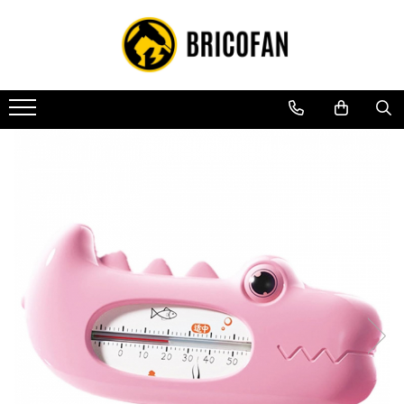
Toate Produsele
Vehicule electrice
Atv
Cu permis
Fără permis
Masini electrice
Motocross
Piese de schimb vehicule electrice
Scutere electrice
Scutere pe benzina
Tricicluri cargo fara permis
Tricicluri persoane
Trotinete electrice