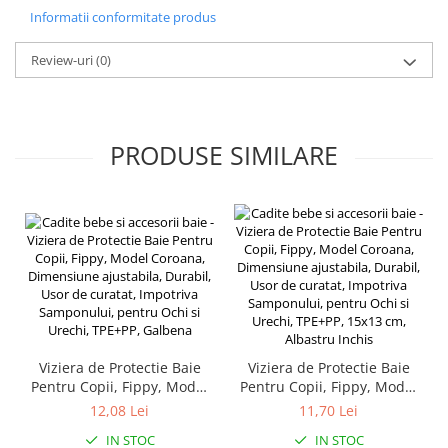
Accesorii pentru animale
Informatii conformitate produs
Aparate de Masaj
Review-uri
(0)
Articole si accesorii birou
Electrocasnice
Storcatoare / Blendere
PRODUSE SIMILARE
Mobilier
Genți de voiaj & genți
Mobilier camping
Sonerii
Bricolaj
Echipamente de constructii si
instalatii
Betoniere
Viziera de Protectie Baie
Viziera de Protectie Baie
Alte instrumente de constructie
Pentru Copii, Fippy, Model
Pentru Copii, Fippy, Model
Echipamente instalator
Coroana, Dimensiune
Coroana, Dimensiune
12,08 Lei
11,70 Lei
ajustabila, Durabil, Usor de
ajustabila, Durabil, Usor de
Masini electrice taiat caneluri
IN STOC
IN STOC
curatat, Impotriva
curatat, Impotriva