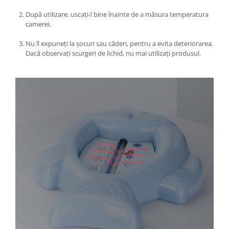
Umerase pentru haine si suporturi
După utilizare, uscați-l bine înainte de a măsura temperatura
Uscatoare si standere haine
camerei.
Bucatarie si electrocasnice
Nu îl expuneți la șocuri sau căderi, pentru a evita deteriorarea.
Masini de carnati si accesorii
Dacă observați scurgeri de lichid, nu mai utilizați produsul.
Espressoare si cafetiere
Masini de piper si nuci
Accesorii si consumabile masini de
tocat carne
Autocolant de bucatarie
Blendere
Ceaune
Dozatoare
Fete de masa
Fierbatoare
Friteuze
Genti Termoizolante Mancare
Magneti de frigider
Masini de tocat manuale