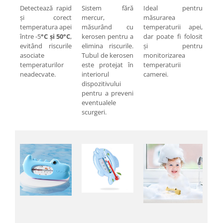
Pentru Casa si Camping
Detectează rapid
Sistem fără
Ideal pentru
și corect
mercur,
măsurarea
Aragaze, plite, piese butelii de
temperatura apei
măsurând cu
temperaturii apei,
voiaj
între -5
°C și 50°C
,
kerosen pentru a
dar poate fi folosit
Accesorii aragaze & butelii
evitând riscurile
elimina riscurile.
și pentru
asociate
Tubul de kerosen
monitorizarea
Butelii
temperaturilor
este protejat în
temperaturii
Gratare
neadecvate.
interiorul
camerei.
Pirostrii si accesorii pentru gatit
dispozitivului
pentru a preveni
Plite & aragaze
eventualele
Iluminat & electrice
scurgeri.
Prelungitoare & cabluri electrice
Becuri
Coliere plastic
Conectori/doze
Corpuri de iluminat
Lampi solare
Lanterne
Lumina de crestere pentru plante