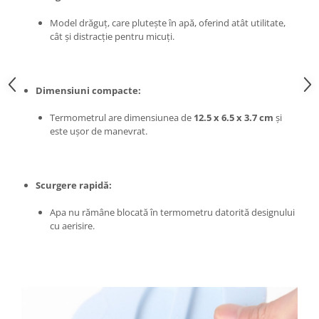
Chiuvete bucatarie compozit
Model drăguț, care plutește în apă, oferind atât utilitate,
Chiuvete inox
cât și distracție pentru micuți.
Coloane de dus
Robineti
Scari
Dimensiuni compacte:
Tapet 3D Autoadeziv
Termometrul are dimensiunea de
12.5 x 6.5 x 3.7 cm
și
Climatizare si echipamente de
este ușor de manevrat.
incalzire
Aere conditionate
Echipamente pt incalzire
Scurgere rapidă:
Panouri solare
Apa nu rămâne blocată în termometru datorită designului
Paturi electrice cu incalzire
cu aerisire.
Sobe pe lemne
Umidificatoare
Ventilatoare
Kituri de siguranta si supravietuire
Kit-uri siguranta auto