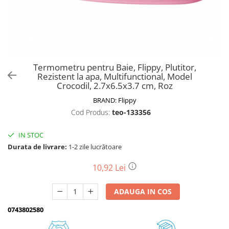
Biciclete, trotinete, triciclete
Biciclete electrice
Triciclete
Gradina
Termometru pentru Baie, Flippy, Plutitor,
Motoburghie si accesorii
Rezistent la apa, Multifunctional, Model
Crocodil, 2.7x6.5x3.7 cm, Roz
Accesorii motoburghie
BRAND:
Flippy
Motoburghie
Cod Produs:
teo-133356
Drujbe, fierastraie electrice
Drujbe pe benzina
IN STOC
Drujbe cu acumulator
Durata de livrare:
1-2 zile lucrătoare
Consumabile drujbe, fierastraie
electrice
10,92 Lei
Drujbe electrice
ADAUGA IN COS
Unelte electrice busteni
Mori cereale si batoze porumb
0743802580
Batoze - mori desfacat porumb