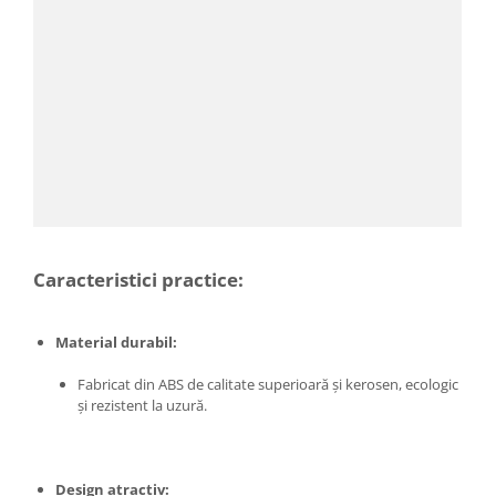
Proiectoare & lampi de lucru
Veioze si Lampi
Cantarire
Cantare comerciale
Cantare Corporale
Aparate de spalat cu presiune si
accesorii
Accesorii aparatele de spalat cu
presiune
Aparate de spalat cu presiune
Caracteristici practice:
Instalatii sanitare
Articole si accesorii pentru baie
Material durabil:
Baterii baie
Fabricat din ABS de calitate superioară și kerosen, ecologic
Baterii bucatarie
și rezistent la uzură.
Baterii cada
Baterii electrice
Baterii lavoar
Design atractiv: