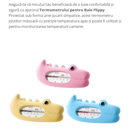
Tractoraș de tuns gazonul
Asigură-te că micuțul tău beneficiază de o baie confortabilă și
Zootehnie
sigură cu ajutorul
Termometrului pentru Baie Flippy
.
Proiectat sub forma unei jucarii simpatice, acest termometru
Incubatoare, oparitoare si
plutitor măsoară cu precizie temperatura apei și poate fi utilizat și
deplumatoare
pentru monitorizarea temperaturii camerei.
Echipamente pentru animale
Aparate de tuns animale
Piese si accesorii aparate de tuns
animale
Tarcuri animale
Semanatori
Masini batut stalpi si accesorii
Roabe & accesorii
Casute gradina si cutii depozitare
Mobilier gradina
Corturi, Prelate si plase de
umbrire
Lopeti zapada