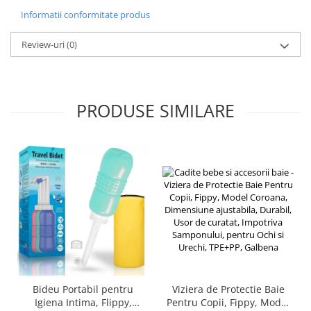
Vibratoare beton
Informatii conformitate produs
Polizoare electrice
Review-uri
(0)
Accesorii polizoare electrice de
banc
Accesorii polizoare unghiulare
Adaptoare taiere lant pentru
PRODUSE SIMILARE
polizoare unghiulare
Polizoare electrice de banc
Polizoare unghiulare electrice
Slefuitoare pereti electrice
Accesorii slefuitoare electrice
Consumabile slefuitoare electrice
Slefuitoare electrice cu aspirator
Slefuitoare electrice cu banda
Slefuitoare excentrice
Slefuitoare pe vibratii
Bideu Portabil pentru
Viziera de Protectie Baie
Fierastraie electrice
Igiena Intima, Flippy,
Pentru Copii, Fippy, Model