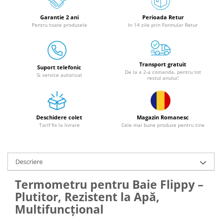
Granulatoare
Garantie 2 ani
Perioada Retur
Mori pentru cereale
Pentru toate produsele
In 14 zile prin Formular Retur
Mori pentru fructe si legume
Mori pentru furaje
Mori pentru furaje si resturi
Transport gratuit
vegetale
Suport telefonic
De la a 2-a comanda, pentru tot
Si service autorizat
restul anului!
Motoare granulatoare
Piese si accesorii mori
Tocatoare furaje si crengi
Deschidere colet
Magazin Romanesc
Tocatoare furaje
Tarif fix la livrare
Cele mai bune produse pentru tine
Consumabile si acesorii tocatoare
Tocatoare crengi
Motocoase, Trimmere si Masini de
Descriere
tuns gazon
Termometru pentru Baie Flippy –
Motocositori cu motoare 2T
Plutitor, Rezistent la Apă,
Trimmere electrice
Multifuncțional
Masini de tuns gazon pe benzina