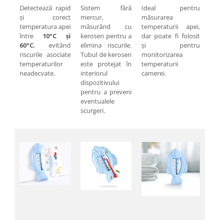
Pentru Casa si Camping
Detectează rapid
Sistem fără
Ideal pentru
și corect
mercur,
măsurarea
Aragaze, plite, piese butelii de
temperatura apei
măsurând cu
temperaturii apei,
voiaj
între
10°C și
kerosen pentru a
dar poate fi folosit
Accesorii aragaze & butelii
60°C
, evitând
elimina riscurile.
și pentru
riscurile asociate
Tubul de kerosen
monitorizarea
Butelii
temperaturilor
este protejat în
temperaturii
Gratare
neadecvate.
interiorul
camerei.
Pirostrii si accesorii pentru gatit
dispozitivului
pentru a preveni
Plite & aragaze
eventualele
Iluminat & electrice
scurgeri.
Prelungitoare & cabluri electrice
Becuri
Coliere plastic
Conectori/doze
Corpuri de iluminat
Lampi solare
Lanterne
Lumina de crestere pentru plante