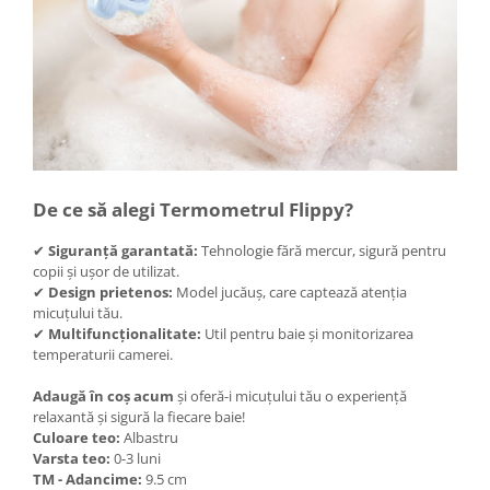
Accesorii pentru animale
Aparate de Masaj
Articole si accesorii birou
Electrocasnice
Storcatoare / Blendere
Mobilier
De ce să alegi Termometrul Flippy?
Genți de voiaj & genți
Mobilier camping
✔
Siguranță garantată:
Tehnologie fără mercur, sigură pentru
Sonerii
copii și ușor de utilizat.
✔
Design prietenos:
Model jucăuș, care captează atenția
Bricolaj
micuțului tău.
Echipamente de constructii si
✔
Multifuncționalitate:
Util pentru baie și monitorizarea
instalatii
temperaturii camerei.
Betoniere
Adaugă în coș acum
și oferă-i micuțului tău o experiență
Alte instrumente de constructie
relaxantă și sigură la fiecare baie!
Culoare teo:
Albastru
Echipamente instalator
Varsta teo:
0-3 luni
Masini electrice taiat caneluri
TM - Adancime:
9.5 cm