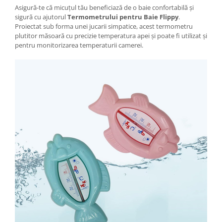
Tractoraș de tuns gazonul
Asigură-te că micuțul tău beneficiază de o baie confortabilă și
Zootehnie
sigură cu ajutorul
Termometrului pentru Baie Flippy
.
Proiectat sub forma unei jucarii simpatice, acest termometru
Incubatoare, oparitoare si
plutitor măsoară cu precizie temperatura apei și poate fi utilizat și
deplumatoare
pentru monitorizarea temperaturii camerei.
Echipamente pentru animale
Aparate de tuns animale
Piese si accesorii aparate de tuns
animale
Tarcuri animale
Semanatori
Masini batut stalpi si accesorii
Roabe & accesorii
Casute gradina si cutii depozitare
Mobilier gradina
Corturi, Prelate si plase de
umbrire
Lopeti zapada