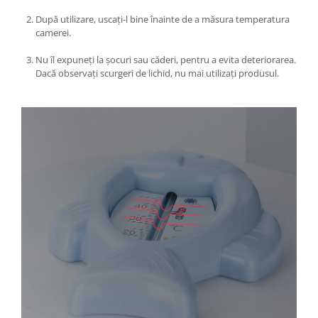
Masini tocat carne electrice
După utilizare, uscați-l bine înainte de a măsura temperatura
camerei.
Mixere
Oale si Cratite
Nu îl expuneți la șocuri sau căderi, pentru a evita deteriorarea.
Oale sub presiune
Dacă observați scurgeri de lichid, nu mai utilizați produsul.
Pahare / Sticle cu Pai / Cani termos
Palnii
Storcatoare
Tavi copt
Tigai
Ustensile de bucatarie
Auto
Stații încărcare vehicule electrice
Anvelope auto
Chingi
Clesti auto
Compresoare auto si pompe
Cricuri