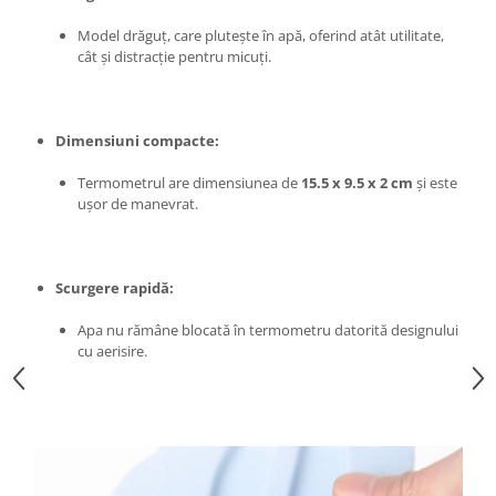
Chiuvete bucatarie compozit
Model drăguț, care plutește în apă, oferind atât utilitate,
Chiuvete inox
cât și distracție pentru micuți.
Coloane de dus
Robineti
Scari
Dimensiuni compacte:
Tapet 3D Autoadeziv
Termometrul are dimensiunea de
15.5 x 9.5 x 2 cm
și este
Climatizare si echipamente de
ușor de manevrat.
incalzire
Aere conditionate
Echipamente pt incalzire
Scurgere rapidă:
Panouri solare
Apa nu rămâne blocată în termometru datorită designului
Paturi electrice cu incalzire
cu aerisire.
Sobe pe lemne
Umidificatoare
Ventilatoare
Kituri de siguranta si supravietuire
Kit-uri siguranta auto