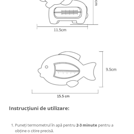
Umerase pentru haine si suporturi
Uscatoare si standere haine
Bucatarie si electrocasnice
Masini de carnati si accesorii
Espressoare si cafetiere
Masini de piper si nuci
Accesorii si consumabile masini de
tocat carne
Autocolant de bucatarie
Blendere
Ceaune
Dozatoare
Fete de masa
Fierbatoare
Instrucțiuni de utilizare:
Friteuze
Genti Termoizolante Mancare
Puneți termometrul în apă pentru
2-3 minute
pentru a
Magneti de frigider
obține o citire precisă.
Masini de tocat manuale