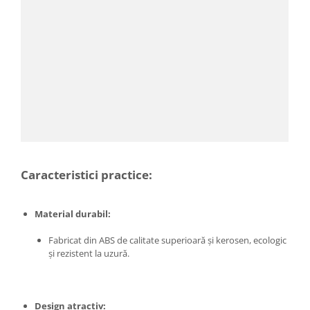
Proiectoare & lampi de lucru
Veioze si Lampi
Cantarire
Cantare comerciale
Cantare Corporale
Aparate de spalat cu presiune si
accesorii
Accesorii aparatele de spalat cu
presiune
Aparate de spalat cu presiune
Caracteristici practice:
Instalatii sanitare
Articole si accesorii pentru baie
Material durabil:
Baterii baie
Fabricat din ABS de calitate superioară și kerosen, ecologic
Baterii bucatarie
și rezistent la uzură.
Baterii cada
Baterii electrice
Baterii lavoar
Design atractiv: