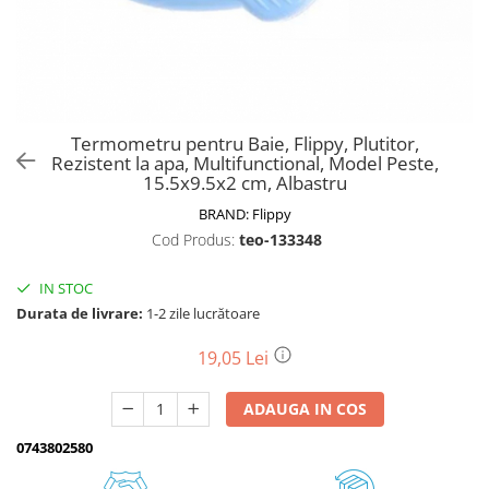
Biciclete, trotinete, triciclete
Biciclete electrice
Triciclete
Gradina
Termometru pentru Baie, Flippy, Plutitor,
Motoburghie si accesorii
Rezistent la apa, Multifunctional, Model Peste,
15.5x9.5x2 cm, Albastru
Accesorii motoburghie
BRAND:
Flippy
Motoburghie
Cod Produs:
teo-133348
Drujbe, fierastraie electrice
Drujbe pe benzina
IN STOC
Drujbe cu acumulator
Durata de livrare:
1-2 zile lucrătoare
Consumabile drujbe, fierastraie
electrice
19,05 Lei
Drujbe electrice
ADAUGA IN COS
Unelte electrice busteni
Mori cereale si batoze porumb
0743802580
Batoze - mori desfacat porumb