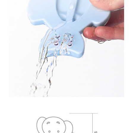
Kit-uri Supravietuire si Accesorii
Camping
Curatenie si menaj
Accesorii ingrijire casa
Accesorii maturi, mopuri si galeti
Aparate de calcat
Aspiratoare electrice
Cutii depozitare diverse
Cutii depozitare medicamente
Cutii pentru chei
Dulapuri si rafturi de depozitare
Maturi, mopuri si galeti
Organizatoare imbracaminte si
incaltaminte
Perii de curatare
Perii si aparate scame
Stergatoare geam