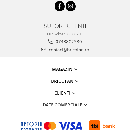
Masini de gaurit si insurubat
electrice
Amestecatoare electrice
SUPORT CLIENTI
mixere mortar sau vopsea
Luni-Vineri: 08:00 - 15
Compresoare si scule pneumatice
0743802580
Accesorii scule pneumatice
contact@bricofan.ro
Compresoare si accesorii
Scule pneumatice
Ridicare greutati
MAGAZIN
Accesorii pentru macarale
BRICOFAN
Macarale electrice
Macarale manuale
CLIENTI
Aparate si instrumente de masurat
DATE COMERCIALE
Rulete
Telemetre, nivele, sublere
Masini de polisat