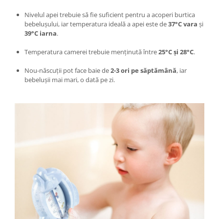
Instalatii de Craciun
Nivelul apei trebuie să fie suficient pentru a acoperi burtica
Instalatii liniare si role de furtun
bebelușului, iar temperatura ideală a apei este de
37°C vara
și
luminos
39°C iarna
.
Instalatii liniare/sir
Temperatura camerei trebuie menținută între
25°C și 28°C
.
Instalatii perdea
Instalatii plasa
Nou-născuții pot face baie de
2-3 ori pe săptămână
, iar
Instalatii Solare
bebelușii mai mari, o dată pe zi.
Instalatii turturi-franjuri
Liniare 220V
Perdea 220V
Plasa 220V
Turturi/Franjuri 220V
Diverse pentru casa si camping
Feronerie
Balamale si zavoare
Broaste si clante
Accesorii litiere