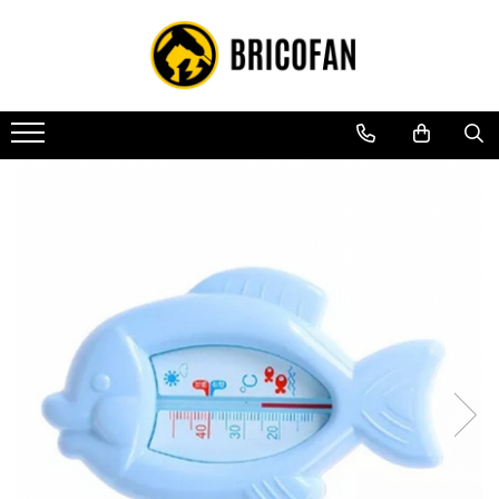
Toate Produsele
Vehicule electrice
Atv
Cu permis
Fără permis
Masini electrice
Motocross
Piese de schimb vehicule electrice
Scutere electrice
Scutere pe benzina
Tricicluri cargo fara permis
Tricicluri persoane
Trotinete electrice