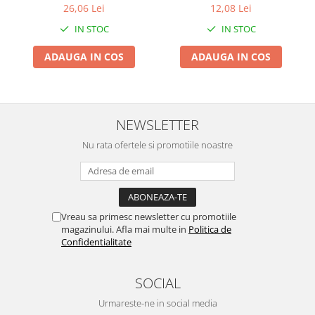
Consumabile fierastraie electrice
pentru Postpartum/
Coroana, Dimensiune
26,06 Lei
12,08 Lei
Postoperator, 450 mL, cu
ajustabila, Durabil, Usor de
pendulare
IN STOC
IN STOC
Capac si Husa Galbena,
curatat, Impotriva
Fierastraie electrice circulare de
29.5x7 cm, Culoare
Samponului, pentru Ochi si
mana
ADAUGA IN COS
ADAUGA IN COS
Recipient Verde
Urechi, TPE+PP, Galbena
Fierastraie electrice circulare
stationare
Fierastraie electrice pendulare
verticale
NEWSLETTER
Fierastraie pendulare electrice
Nu rata ofertele si promotiile noastre
Masini debitat si prelucrare lemn
Masini de gaurit si insurubat
Accesorii masini de gaurit
Ciocane rotopercutoare
Vreau sa primesc newsletter cu promotiile
Ciocane rotopercutoare cu
magazinului. Afla mai multe in
Politica de
Confidentialitate
acumulator
Consumabile masini de gaurit
Demolatoare
SOCIAL
Masini de gaurit si insurubat cu
Urmareste-ne in social media
acumulatori