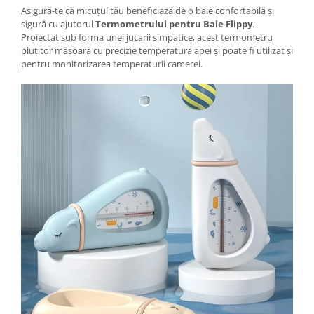
Tractoraș de tuns gazonul
Asigură-te că micuțul tău beneficiază de o baie confortabilă și
Zootehnie
sigură cu ajutorul
Termometrului pentru Baie Flippy
.
Proiectat sub forma unei jucarii simpatice, acest termometru
Incubatoare, oparitoare si
plutitor măsoară cu precizie temperatura apei și poate fi utilizat și
deplumatoare
pentru monitorizarea temperaturii camerei.
Echipamente pentru animale
Aparate de tuns animale
Piese si accesorii aparate de tuns
animale
Tarcuri animale
Semanatori
Masini batut stalpi si accesorii
Roabe & accesorii
Casute gradina si cutii depozitare
Mobilier gradina
Corturi, Prelate si plase de
umbrire
Lopeti zapada