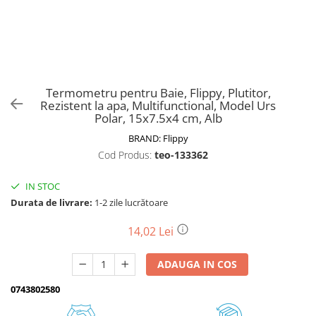
Biciclete, trotinete, triciclete
Biciclete electrice
Triciclete
Gradina
Termometru pentru Baie, Flippy, Plutitor,
Motoburghie si accesorii
Rezistent la apa, Multifunctional, Model Urs
Polar, 15x7.5x4 cm, Alb
Accesorii motoburghie
BRAND:
Flippy
Motoburghie
Cod Produs:
teo-133362
Drujbe, fierastraie electrice
Drujbe pe benzina
IN STOC
Drujbe cu acumulator
Durata de livrare:
1-2 zile lucrătoare
Consumabile drujbe, fierastraie
electrice
14,02 Lei
Drujbe electrice
ADAUGA IN COS
Unelte electrice busteni
Mori cereale si batoze porumb
0743802580
Batoze - mori desfacat porumb