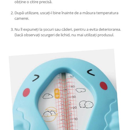
Umerase pentru haine si suporturi
obține o citire precisă.
Uscatoare si standere haine
După utilizare, uscați-l bine înainte de a măsura temperatura
Bucatarie si electrocasnice
camerei.
Masini de carnati si accesorii
Nu îl expuneți la șocuri sau căderi, pentru a evita deteriorarea.
Espressoare si cafetiere
Dacă observați scurgeri de lichid, nu mai utilizați produsul.
Masini de piper si nuci
Accesorii si consumabile masini de
tocat carne
Autocolant de bucatarie
Blendere
Ceaune
Dozatoare
Fete de masa
Fierbatoare
Friteuze
Genti Termoizolante Mancare
Magneti de frigider
Masini de tocat manuale