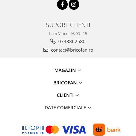
Consumabile fierastraie electrice
pendulare
Fierastraie electrice circulare de
mana
SUPORT CLIENTI
Fierastraie electrice circulare
Luni-Vineri: 08:00 - 15
stationare
0743802580
Fierastraie electrice pendulare
verticale
contact@bricofan.ro
Fierastraie pendulare electrice
Masini debitat si prelucrare lemn
MAGAZIN
Masini de gaurit si insurubat
BRICOFAN
Accesorii masini de gaurit
Ciocane rotopercutoare
CLIENTI
Ciocane rotopercutoare cu
acumulator
DATE COMERCIALE
Consumabile masini de gaurit
Demolatoare
Masini de gaurit si insurubat cu
acumulatori