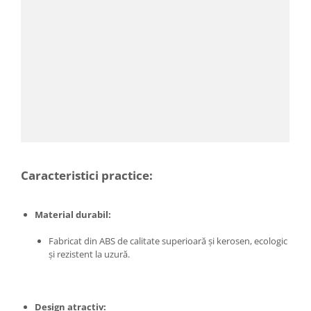
Proiectoare & lampi de lucru
Veioze si Lampi
Cantarire
Cantare comerciale
Cantare Corporale
Aparate de spalat cu presiune si
accesorii
Accesorii aparatele de spalat cu
presiune
Aparate de spalat cu presiune
Caracteristici practice:
Instalatii sanitare
Articole si accesorii pentru baie
Material durabil:
Baterii baie
Fabricat din ABS de calitate superioară și kerosen, ecologic
Baterii bucatarie
și rezistent la uzură.
Baterii cada
Baterii electrice
Baterii lavoar
Design atractiv: