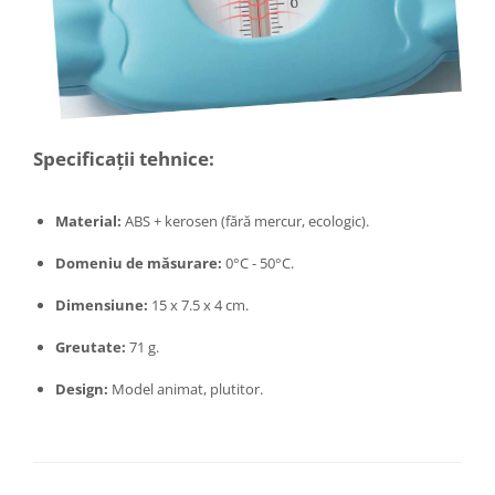
Masini tocat carne electrice
Mixere
Oale si Cratite
Oale sub presiune
Pahare / Sticle cu Pai / Cani termos
Specificații tehnice:
Palnii
Storcatoare
Material:
ABS + kerosen (fără mercur, ecologic).
Tavi copt
Tigai
Domeniu de măsurare:
0°C - 50°C.
Ustensile de bucatarie
Dimensiune:
15 x 7.5 x 4 cm.
Auto
Stații încărcare vehicule electrice
Greutate:
71 g.
Anvelope auto
Design:
Model animat, plutitor.
Chingi
Clesti auto
Compresoare auto si pompe
Cricuri