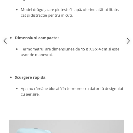
Chiuvete bucatarie compozit
Model drăguț, care plutește în apă, oferind atât utilitate,
Chiuvete inox
cât și distracție pentru micuți.
Coloane de dus
Robineti
Scari
Dimensiuni compacte:
Tapet 3D Autoadeziv
Termometrul are dimensiunea de
15 x 7.5 x 4 cm
și este
Climatizare si echipamente de
ușor de manevrat.
incalzire
Aere conditionate
Echipamente pt incalzire
Scurgere rapidă:
Panouri solare
Apa nu rămâne blocată în termometru datorită designului
Paturi electrice cu incalzire
cu aerisire.
Sobe pe lemne
Umidificatoare
Ventilatoare
Kituri de siguranta si supravietuire
Kit-uri siguranta auto