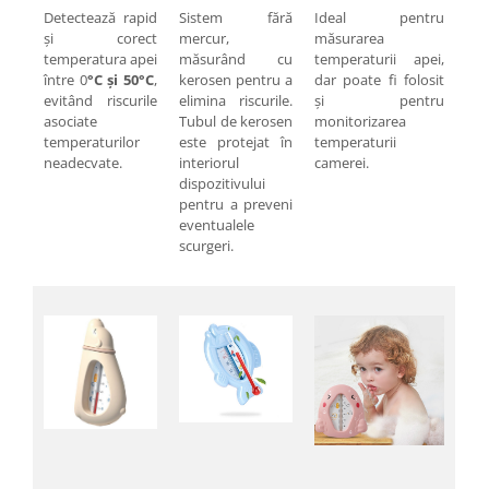
Pentru Casa si Camping
Detectează rapid
Sistem fără
Ideal pentru
și corect
mercur,
măsurarea
Aragaze, plite, piese butelii de
temperatura apei
măsurând cu
temperaturii apei,
voiaj
între 0
°C și 50°C
,
kerosen pentru a
dar poate fi folosit
Accesorii aragaze & butelii
evitând riscurile
elimina riscurile.
și pentru
asociate
Tubul de kerosen
monitorizarea
Butelii
temperaturilor
este protejat în
temperaturii
Gratare
neadecvate.
interiorul
camerei.
Pirostrii si accesorii pentru gatit
dispozitivului
pentru a preveni
Plite & aragaze
eventualele
Iluminat & electrice
scurgeri.
Prelungitoare & cabluri electrice
Becuri
Coliere plastic
Conectori/doze
Corpuri de iluminat
Lampi solare
Lanterne
Lumina de crestere pentru plante