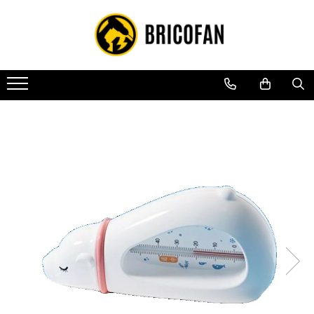
Toate Produsele
Vehicule electrice
Atv
Cu permis
Fără permis
Masini electrice
Motocross
Piese de schimb vehicule electrice
Scutere electrice
Scutere pe benzina
Tricicluri cargo fara permis
Tricicluri persoane
Trotinete electrice