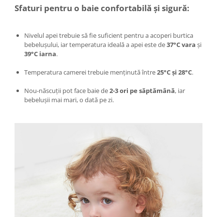
Sfaturi pentru o baie confortabilă și sigură:
Intretinere interior/exterior
Modulatoare FM
Perii de zapada si raclete
Nivelul apei trebuie să fie suficient pentru a acoperi burtica
bebelușului, iar temperatura ideală a apei este de
37°C vara
și
Pompe de transfer
39°C iarna
.
Decoratiuni, ornamente si articole
Craciun
Temperatura camerei trebuie menținută între
25°C și 28°C
.
Accesorii si componente craciun
Nou-născuții pot face baie de
2-3 ori pe săptămână
, iar
Beteala si ghirlande Craciun
bebelușii mai mari, o dată pe zi.
Brazi de Craciun
Costume Craciun
Decoratiuni luminoase exterioare &
interioare
Figurine muzicale
Figurine si decoratiuni Craciun
Furtun - Tub - rola craciun
Instalatii Craciun 220V
Instalatii cu baterii