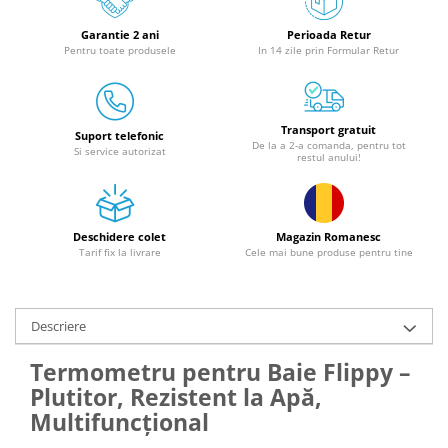
Granulatoare
Garantie 2 ani
Perioada Retur
Mori pentru cereale
Pentru toate produsele
In 14 zile prin Formular Retur
Mori pentru fructe si legume
Mori pentru furaje
Mori pentru furaje si resturi
Transport gratuit
vegetale
Suport telefonic
De la a 2-a comanda, pentru tot
Si service autorizat
restul anului!
Motoare granulatoare
Piese si accesorii mori
Tocatoare furaje si crengi
Deschidere colet
Magazin Romanesc
Tocatoare furaje
Tarif fix la livrare
Cele mai bune produse pentru tine
Consumabile si acesorii tocatoare
Tocatoare crengi
Motocoase, Trimmere si Masini de
Descriere
tuns gazon
Termometru pentru Baie Flippy –
Motocositori cu motoare 2T
Plutitor, Rezistent la Apă,
Trimmere electrice
Multifuncțional
Masini de tuns gazon pe benzina