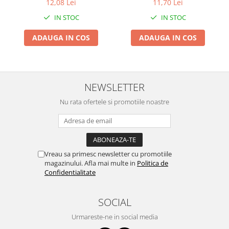
12,08 Lei
11,70 Lei
Vibratoare beton
ajustabila, Durabil, Usor de
ajustabila, Durabil, Usor de
Polizoare electrice
IN STOC
IN STOC
curatat, Impotriva
curatat, Impotriva
Samponului, pentru Ochi si
Samponului, pentru Ochi si
Accesorii polizoare electrice de
ADAUGA IN COS
ADAUGA IN COS
Urechi, TPE+PP, Galbena
Urechi, TPE+PP, 15x13 cm,
banc
Albastru Inchis
Accesorii polizoare unghiulare
Adaptoare taiere lant pentru
polizoare unghiulare
NEWSLETTER
Polizoare electrice de banc
Nu rata ofertele si promotiile noastre
Polizoare unghiulare electrice
Slefuitoare pereti electrice
Accesorii slefuitoare electrice
Consumabile slefuitoare electrice
Vreau sa primesc newsletter cu promotiile
Slefuitoare electrice cu aspirator
magazinului. Afla mai multe in
Politica de
Confidentialitate
Slefuitoare electrice cu banda
Slefuitoare excentrice
SOCIAL
Slefuitoare pe vibratii
Fierastraie electrice
Urmareste-ne in social media