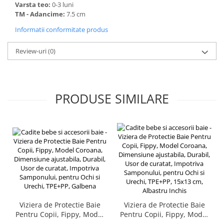
Varsta teo:
0-3 luni
Accesorii pentru animale
TM - Adancime:
7.5 cm
Aparate de Masaj
Informatii conformitate produs
Articole si accesorii birou
Review-uri
(0)
Electrocasnice
Storcatoare / Blendere
Mobilier
PRODUSE SIMILARE
Genți de voiaj & genți
Mobilier camping
Sonerii
Bricolaj
Echipamente de constructii si
instalatii
Betoniere
Alte instrumente de constructie
Echipamente instalator
Viziera de Protectie Baie
Viziera de Protectie Baie
Pentru Copii, Fippy, Model
Pentru Copii, Fippy, Model
Masini electrice taiat caneluri
Coroana, Dimensiune
Coroana, Dimensiune