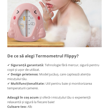
Instalatii de Craciun
Instalatii liniare si role de furtun
luminos
Instalatii liniare/sir
Instalatii perdea
Instalatii plasa
Instalatii Solare
Instalatii turturi-franjuri
Liniare 220V
De ce să alegi Termometrul Flippy?
Perdea 220V
Plasa 220V
✔
Siguranță garantată:
Tehnologie fără mercur, sigură pentru
copii și ușor de utilizat.
Turturi/Franjuri 220V
✔
Design prietenos:
Model jucăuș, care captează atenția
Diverse pentru casa si camping
micuțului tău.
✔
Multifuncționalitate:
Util pentru baie și monitorizarea
Feronerie
temperaturii camerei.
Balamale si zavoare
Adaugă în coș acum
și oferă-i micuțului tău o experiență
Broaste si clante
relaxantă și sigură la fiecare baie!
Accesorii litiere
Culoare teo:
Alb