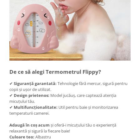
Instalatii de Craciun
Instalatii liniare si role de furtun
luminos
Instalatii liniare/sir
Instalatii perdea
Instalatii plasa
Instalatii Solare
Instalatii turturi-franjuri
Liniare 220V
De ce să alegi Termometrul Flippy?
Perdea 220V
Plasa 220V
✔
Siguranță garantată:
Tehnologie fără mercur, sigură pentru
copii și ușor de utilizat.
Turturi/Franjuri 220V
✔
Design prietenos:
Model jucăuș, care captează atenția
Diverse pentru casa si camping
micuțului tău.
✔
Multifuncționalitate:
Util pentru baie și monitorizarea
Feronerie
temperaturii camerei.
Balamale si zavoare
Adaugă în coș acum
și oferă-i micuțului tău o experiență
Broaste si clante
relaxantă și sigură la fiecare baie!
Accesorii litiere
Culoare teo:
Albastru