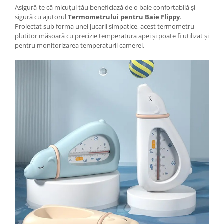
Tractoraș de tuns gazonul
Asigură-te că micuțul tău beneficiază de o baie confortabilă și
Zootehnie
sigură cu ajutorul
Termometrului pentru Baie Flippy
.
Proiectat sub forma unei jucarii simpatice, acest termometru
Incubatoare, oparitoare si
plutitor măsoară cu precizie temperatura apei și poate fi utilizat și
deplumatoare
pentru monitorizarea temperaturii camerei.
Echipamente pentru animale
Aparate de tuns animale
Piese si accesorii aparate de tuns
animale
Tarcuri animale
Semanatori
Masini batut stalpi si accesorii
Roabe & accesorii
Casute gradina si cutii depozitare
Mobilier gradina
Corturi, Prelate si plase de
umbrire
Lopeti zapada