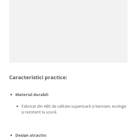
Proiectoare & lampi de lucru
Veioze si Lampi
Cantarire
Cantare comerciale
Cantare Corporale
Aparate de spalat cu presiune si
accesorii
Accesorii aparatele de spalat cu
presiune
Aparate de spalat cu presiune
Caracteristici practice:
Instalatii sanitare
Articole si accesorii pentru baie
Material durabil:
Baterii baie
Fabricat din ABS de calitate superioară și kerosen, ecologic
Baterii bucatarie
și rezistent la uzură.
Baterii cada
Baterii electrice
Baterii lavoar
Design atractiv: