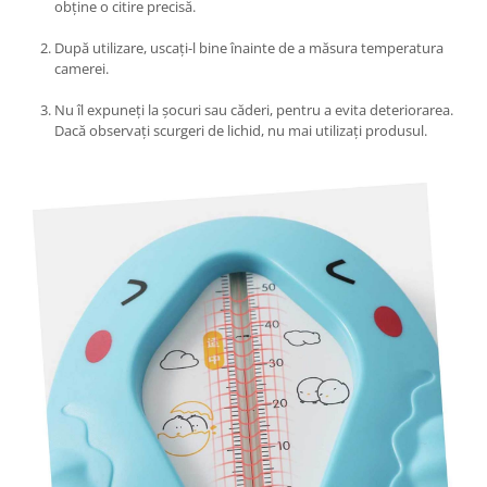
Umerase pentru haine si suporturi
obține o citire precisă.
Uscatoare si standere haine
După utilizare, uscați-l bine înainte de a măsura temperatura
Bucatarie si electrocasnice
camerei.
Masini de carnati si accesorii
Nu îl expuneți la șocuri sau căderi, pentru a evita deteriorarea.
Espressoare si cafetiere
Dacă observați scurgeri de lichid, nu mai utilizați produsul.
Masini de piper si nuci
Accesorii si consumabile masini de
tocat carne
Autocolant de bucatarie
Blendere
Ceaune
Dozatoare
Fete de masa
Fierbatoare
Friteuze
Genti Termoizolante Mancare
Magneti de frigider
Masini de tocat manuale