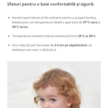
Sfaturi pentru o baie confortabilă și sigură:
Intretinere interior/exterior
Modulatoare FM
Perii de zapada si raclete
Nivelul apei trebuie să fie suficient pentru a acoperi burtica
bebelușului, iar temperatura ideală a apei este de
37°C vara
și
Pompe de transfer
39°C iarna
.
Decoratiuni, ornamente si articole
Craciun
Temperatura camerei trebuie menținută între
25°C și 28°C
.
Accesorii si componente craciun
Nou-născuții pot face baie de
2-3 ori pe săptămână
, iar
Beteala si ghirlande Craciun
bebelușii mai mari, o dată pe zi.
Brazi de Craciun
Costume Craciun
Decoratiuni luminoase exterioare &
interioare
Figurine muzicale
Figurine si decoratiuni Craciun
Furtun - Tub - rola craciun
Instalatii Craciun 220V
Instalatii cu baterii