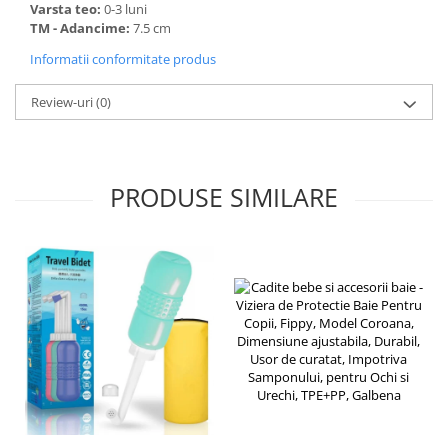
Varsta teo:
0-3 luni
Accesorii pentru animale
TM - Adancime:
7.5 cm
Aparate de Masaj
Informatii conformitate produs
Articole si accesorii birou
Review-uri
(0)
Electrocasnice
Storcatoare / Blendere
Mobilier
PRODUSE SIMILARE
Genți de voiaj & genți
Mobilier camping
Sonerii
Bricolaj
Echipamente de constructii si
instalatii
Betoniere
Alte instrumente de constructie
Echipamente instalator
Masini electrice taiat caneluri