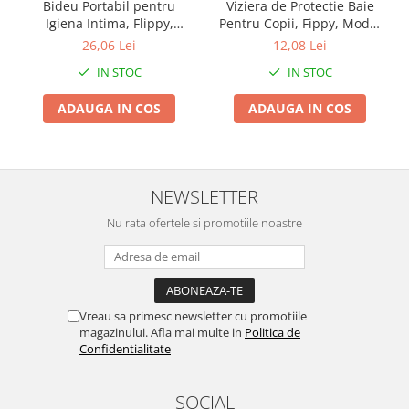
Bideu Portabil pentru
Viziera de Protectie Baie
Vibratoare beton
Igiena Intima, Flippy,
Pentru Copii, Fippy, Model
Polizoare electrice
pentru Postpartum/
Coroana, Dimensiune
26,06 Lei
12,08 Lei
Postoperator, 450 mL, cu
ajustabila, Durabil, Usor de
Accesorii polizoare electrice de
IN STOC
IN STOC
Capac si Husa Galbena,
curatat, Impotriva
banc
29.5x7 cm, Culoare
Samponului, pentru Ochi si
Accesorii polizoare unghiulare
ADAUGA IN COS
ADAUGA IN COS
Recipient Verde
Urechi, TPE+PP, Galbena
Adaptoare taiere lant pentru
polizoare unghiulare
Polizoare electrice de banc
Polizoare unghiulare electrice
NEWSLETTER
Slefuitoare pereti electrice
Nu rata ofertele si promotiile noastre
Accesorii slefuitoare electrice
Consumabile slefuitoare electrice
Slefuitoare electrice cu aspirator
Slefuitoare electrice cu banda
Vreau sa primesc newsletter cu promotiile
magazinului. Afla mai multe in
Politica de
Slefuitoare excentrice
Confidentialitate
Slefuitoare pe vibratii
Fierastraie electrice
SOCIAL