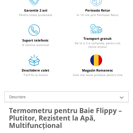
Granulatoare
Garantie 2 ani
Perioada Retur
Mori pentru cereale
Pentru toate produsele
In 14 zile prin Formular Retur
Mori pentru fructe si legume
Mori pentru furaje
Mori pentru furaje si resturi
Transport gratuit
vegetale
Suport telefonic
De la a 2-a comanda, pentru tot
Si service autorizat
restul anului!
Motoare granulatoare
Piese si accesorii mori
Tocatoare furaje si crengi
Deschidere colet
Magazin Romanesc
Tocatoare furaje
Tarif fix la livrare
Cele mai bune produse pentru tine
Consumabile si acesorii tocatoare
Tocatoare crengi
Motocoase, Trimmere si Masini de
Descriere
tuns gazon
Termometru pentru Baie Flippy –
Motocositori cu motoare 2T
Plutitor, Rezistent la Apă,
Trimmere electrice
Multifuncțional
Masini de tuns gazon pe benzina