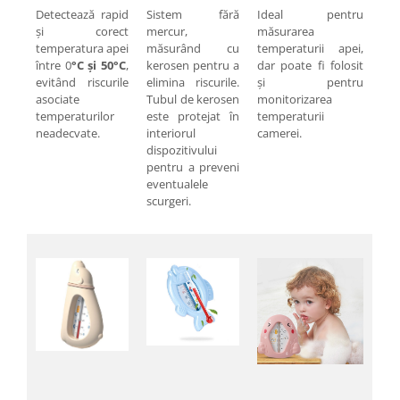
Pentru Casa si Camping
Detectează rapid
Sistem fără
Ideal pentru
și corect
mercur,
măsurarea
Aragaze, plite, piese butelii de
temperatura apei
măsurând cu
temperaturii apei,
voiaj
între 0
°C și 50°C
,
kerosen pentru a
dar poate fi folosit
Accesorii aragaze & butelii
evitând riscurile
elimina riscurile.
și pentru
asociate
Tubul de kerosen
monitorizarea
Butelii
temperaturilor
este protejat în
temperaturii
Gratare
neadecvate.
interiorul
camerei.
Pirostrii si accesorii pentru gatit
dispozitivului
pentru a preveni
Plite & aragaze
eventualele
Iluminat & electrice
scurgeri.
Prelungitoare & cabluri electrice
Becuri
Coliere plastic
Conectori/doze
Corpuri de iluminat
Lampi solare
Lanterne
Lumina de crestere pentru plante