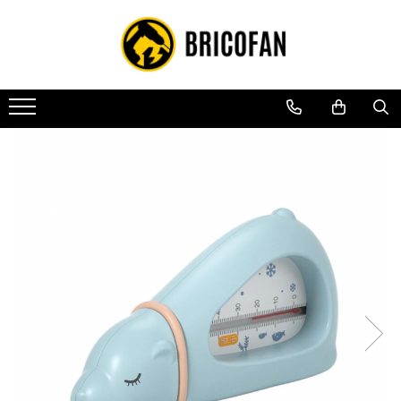
Toate Produsele
Vehicule electrice
Atv
Cu permis
Fără permis
Masini electrice
Motocross
Piese de schimb vehicule electrice
Scutere electrice
Scutere pe benzina
Tricicluri cargo fara permis
Tricicluri persoane
Trotinete electrice