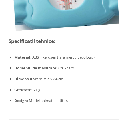
Masini tocat carne electrice
Mixere
Oale si Cratite
Oale sub presiune
Pahare / Sticle cu Pai / Cani termos
Specificații tehnice:
Palnii
Storcatoare
Material:
ABS + kerosen (fără mercur, ecologic).
Tavi copt
Tigai
Domeniu de măsurare:
0°C - 50°C.
Ustensile de bucatarie
Dimensiune:
15 x 7.5 x 4 cm.
Auto
Stații încărcare vehicule electrice
Greutate:
71 g.
Anvelope auto
Design:
Model animat, plutitor.
Chingi
Clesti auto
Compresoare auto si pompe
Cricuri