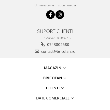
Consumabile fierastraie electrice
Urmareste-ne in social media
pendulare
Fierastraie electrice circulare de
mana
Fierastraie electrice circulare
stationare
SUPORT CLIENTI
Fierastraie electrice pendulare
Luni-Vineri: 08:00 - 15
verticale
0743802580
Fierastraie pendulare electrice
contact@bricofan.ro
Masini debitat si prelucrare lemn
Masini de gaurit si insurubat
Accesorii masini de gaurit
MAGAZIN
Ciocane rotopercutoare
BRICOFAN
Ciocane rotopercutoare cu
acumulator
CLIENTI
Consumabile masini de gaurit
Demolatoare
DATE COMERCIALE
Masini de gaurit si insurubat cu
acumulatori