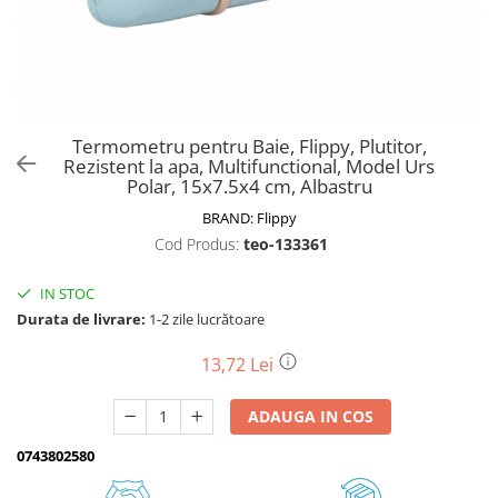
Biciclete, trotinete, triciclete
Biciclete electrice
Triciclete
Gradina
Termometru pentru Baie, Flippy, Plutitor,
Motoburghie si accesorii
Rezistent la apa, Multifunctional, Model Urs
Polar, 15x7.5x4 cm, Albastru
Accesorii motoburghie
BRAND:
Flippy
Motoburghie
Cod Produs:
teo-133361
Drujbe, fierastraie electrice
Drujbe pe benzina
IN STOC
Drujbe cu acumulator
Durata de livrare:
1-2 zile lucrătoare
Consumabile drujbe, fierastraie
electrice
13,72 Lei
Drujbe electrice
ADAUGA IN COS
Unelte electrice busteni
Mori cereale si batoze porumb
0743802580
Batoze - mori desfacat porumb