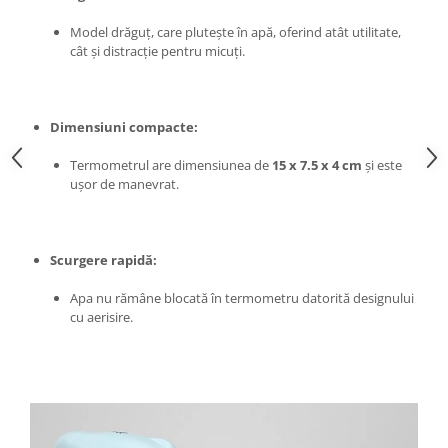
Chiuvete bucatarie compozit
Model drăguț, care plutește în apă, oferind atât utilitate,
Chiuvete inox
cât și distracție pentru micuți.
Coloane de dus
Robineti
Scari
Dimensiuni compacte:
Tapet 3D Autoadeziv
Termometrul are dimensiunea de
15 x 7.5 x 4 cm
și este
Climatizare si echipamente de
ușor de manevrat.
incalzire
Aere conditionate
Echipamente pt incalzire
Scurgere rapidă:
Panouri solare
Apa nu rămâne blocată în termometru datorită designului
Paturi electrice cu incalzire
cu aerisire.
Sobe pe lemne
Umidificatoare
Ventilatoare
Kituri de siguranta si supravietuire
Kit-uri siguranta auto